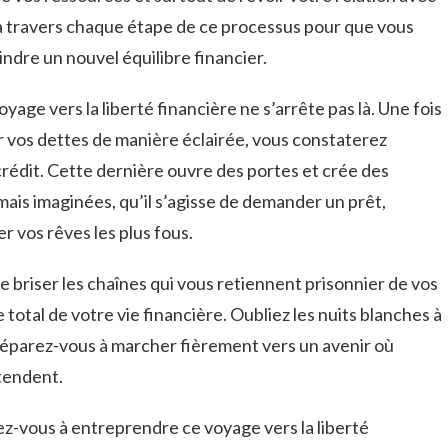
à travers chaque ⁢étape de ce processus⁣ pour⁢ que vous
indre un nouvel équilibre financier.
oyage vers la ⁤liberté financière ⁢ne s’arrête pas là. Une fois
vos dettes de manière éclairée, vous constaterez
 crédit. Cette dernière ‍ouvre des portes et crée des
ais imaginées, qu’il s’agisse de demander‍ un prêt,
r vos rêves les plus fous.
 ‍de briser les chaînes qui ⁢vous retiennent prisonnier de vos
total de votre ⁤vie financière. Oubliez les nuits blanches à
préparez-vous ⁢à marcher fièrement vers un avenir où
ttendent.
ez-vous à entreprendre ce voyage vers la liberté⁢