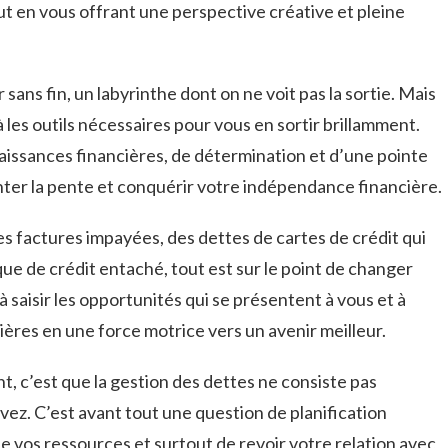
ut en vous ⁤offrant une perspective créative et pleine
 ⁢sans fin, un labyrinthe dont on ne voit pas la sortie. Mais
 les outils nécessaires ‍pour vous en sortir brillamment.
issances financières,‌ de détermination et d’une pointe
nter la pente et ‌conquérir votre indépendance financière.
s factures impayées, des ⁢dettes de cartes de crédit qui
ue de crédit entaché, tout est sur le point de changer
 saisir les⁤ opportunités qui ⁢se⁢ présentent à vous et à
ières en une force motrice vers un avenir meilleur.
t, c’est que la gestion des‌ dettes ne consiste pas
ez. C’est avant tout une question ⁢de planification
 vos ressources​ et surtout de revoir ⁤votre‌ relation avec