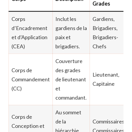
Grades
Corps
Inclut les
Gardiens,
d’Encadrement
gardiens de la
Brigadiers,
et d’Application
paix et
Brigadiers-
(CEA)
brigadiers.
Chefs
Couverture
Corps de
des grades
Lieutenant,
Commandement
de lieutenant
Capitaine
(CC)
et
commandant.
Au sommet
Corps de
de la
Commissaires,
Conception et
hiérarchie,
Commissaires