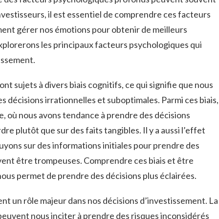
vestisseurs, il est‍ essentiel⁣ de ‍comprendre​ ces facteurs
nt gérer nos⁣ émotions ⁣pour obtenir⁢ de meilleurs⁤
‌explorerons les⁤ principaux ⁢facteurs⁣ psychologiques qui
tissement.
sont sujets à⁣ divers ‌biais cognitifs, ce ‌qui signifie que nous
 décisions irrationnelles et ⁢suboptimales. ​Parmi ces biais,
erte, où ‍nous avons​ tendance ⁤à prendre des décisions
plutôt que sur⁢ des⁢ faits tangibles. ‍Il y⁢ a‌ aussi ⁤l’effet
uyons sur des informations initiales pour prendre ⁢des
uvent être trompeuses. Comprendre ⁣ces biais et ⁣être
nous permet de prendre des décisions⁣ plus éclairées.
t un rôle majeur ⁢dans nos ‍décisions d’investissement. La⁤
on peuvent nous inciter‍ à prendre des risques inconsidérés