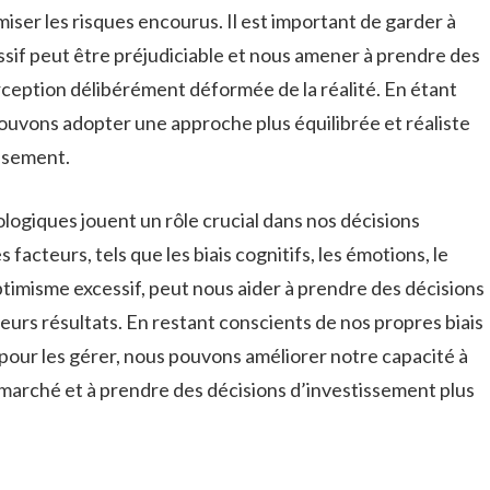
iser les risques ​encourus. ⁤Il est important de⁤ garder à
sif peut être ​préjudiciable et nous‍ amener ⁤à ‌prendre des
rception délibérément déformée de la réalité. En ⁢étant
s pouvons adopter une ⁢approche plus équilibrée ⁤et réaliste
issement.
ologiques ⁣jouent un rôle crucial dans⁢ nos décisions
facteurs, ⁢tels que les biais cognitifs, les émotions, le
imisme excessif, peut nous‌ aider à prendre des ‍décisions
leurs résultats.​ En restant conscients de nos propres biais
pour les gérer, nous pouvons améliorer notre⁤ capacité à
marché ‍et⁤ à⁣ prendre des‍ décisions ‌d’investissement plus