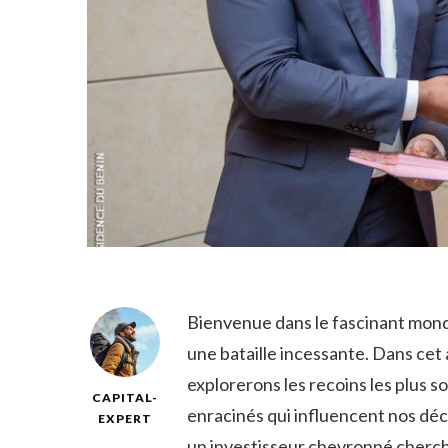
Bienvenue⁤ dans⁤ le fascinant⁣ monde
‌une bataille incessante. Dans cet a
explorerons les recoins⁢ les plus
CAPITAL-
enracinés qui​ influencent nos ⁤déc
EXPERT
un investisseur chevronné cherchan