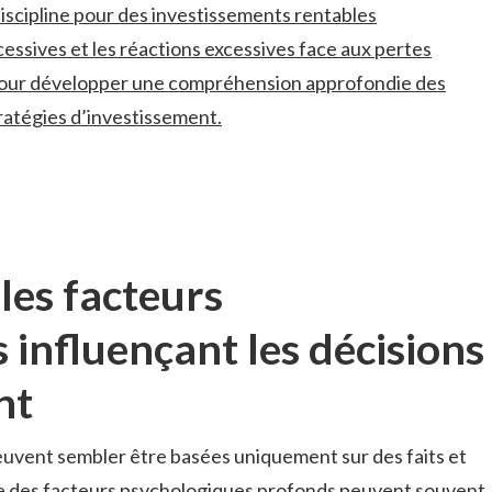
 discipline pour des‌ investissements rentables
cessives et ⁤les réactions ​excessives face aux pertes
pour développer une compréhension approfondie des​
stratégies d’investissement.
es facteurs
influençant‍ les décisions⁤
nt
uvent sembler⁢ être basées⁢ uniquement sur des faits et
t que ⁣des facteurs psychologiques⁤ profonds peuvent souvent