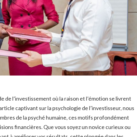
 de l’investissement où​ la raison ​et⁢ l’émotion se livrent
rticle captivant sur⁤ la psychologie de⁤ l’investisseur, nous
 sombres de la psyché humaine, ces motifs profondément
isions ⁢financières.‍ Que vous soyez un‍ novice curieux ou
t à améliorer vos résultats, ⁤cette plongée dans les​