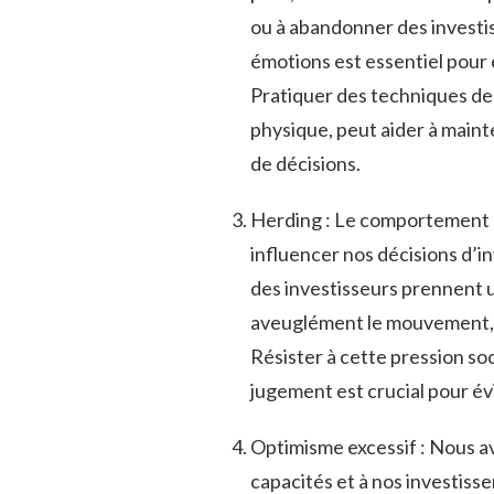
‍ou‍ à abandonner des ⁤inves
⁢émotions est ‌essentiel pour 
Pratiquer des‌ techniques ⁤de 
physique, ⁢peut‌ aider à ​maint
de décisions.
Herding : Le‍ comportement⁢ 
influencer nos décisions d’i
des investisseurs prennent 
aveuglément ⁤le⁣ mouvement, m
⁤Résister à cette⁤ pression so
jugement est crucial ⁤pour ‍év
Optimisme excessif : ‍Nous ‍a
capacités⁢ et à ⁤nos investis