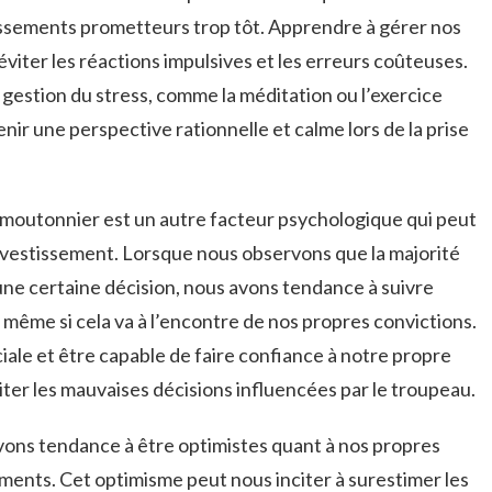
tissements prometteurs trop ‍tôt.‌ Apprendre à gérer nos
éviter les réactions‍ impulsives et⁣ les erreurs coûteuses.
⁤gestion du stress, comme la⁤ méditation ou⁢ l’exercice
enir une perspective rationnelle et ⁣calme lors ⁤de ⁣la prise
moutonnier⁢ est un ⁢autre facteur psychologique qui peut
nvestissement. Lorsque​ nous observons que la⁣ majorité
une certaine décision, nous avons tendance à suivre
ême si cela va à⁢ l’encontre de⁣ nos propres convictions.
ciale et être capable de faire confiance à ⁢notre propre⁤
iter les​ mauvaises​ décisions influencées par le troupeau.
vons ‌tendance‌ à être optimistes⁢ quant à nos propres
sements. Cet optimisme peut nous inciter à ‍surestimer les