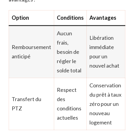
Option
Conditions
Avantages
Aucun
Libération
frais,
Remboursement
immédiate
besoin de
anticipé
pour un
régler le
nouvel achat
solde total
Conservation
Respect
du prêt à taux
Transfert du
des
zéro pour un
PTZ
conditions
nouveau
actuelles
logement